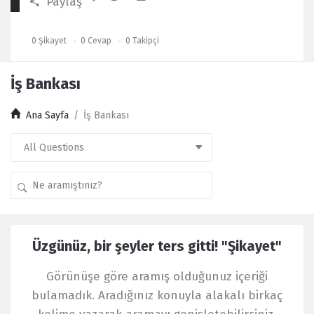
Paylaş
0
Şikayet
0
Cevap
0
Takipçi
İş Bankası
Ana Sayfa
/
İş Bankası
Kullanıcı
Üzgünüz, bir şeyler ters gitti! "Şikayet"
Yorumları
Latest
Görünüşe göre aramış olduğunuz içeriği
Şikayet
bulamadık. Aradığınız konuyla alakalı birkaç