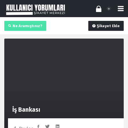
Ne Aramıştınız?
Şikayet Ekle
İş Bankası