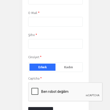
E-Mail
*
Şifre
*
Cinsiyet
*
Erkek
Kadın
Captcha
*