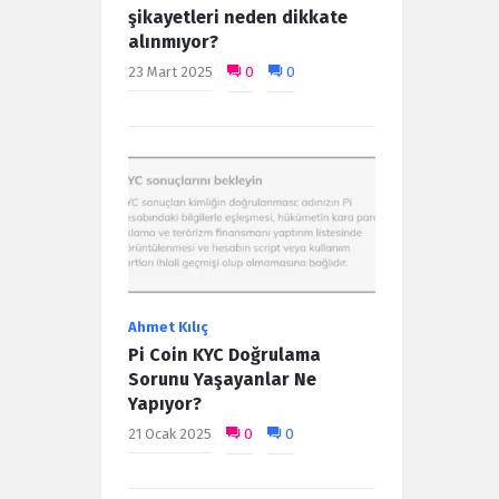
şikayetleri neden dikkate
alınmıyor?
23 Mart 2025
0
0
Ahmet Kılıç
Pi Coin KYC Doğrulama
Sorunu Yaşayanlar Ne
Yapıyor?
21 Ocak 2025
0
0