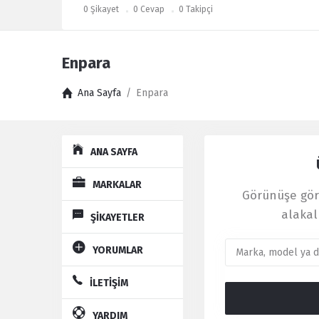
0
Şikayet
0
Cevap
0
Takipçi
Enpara
Ana Sayfa
/
Enpara
Explore
Kullanıcı
ANA SAYFA
Yorumları
Latest
MARKALAR
Görünüşe göre
Şikayet
alakal
ŞİKAYETLER
YORUMLAR
İLETİŞİM
YARDIM