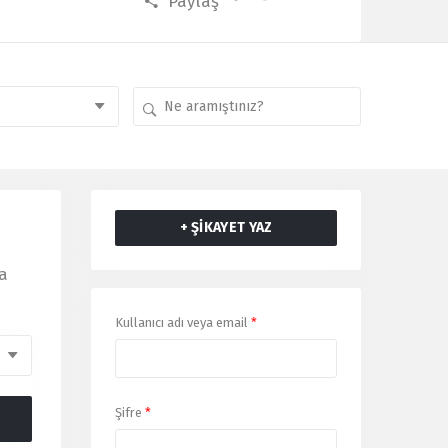
Paylaş
+ ŞİKAYET YAZ
a
Giriş
Kullanıcı adı veya email
*
Yap
Şifre
*