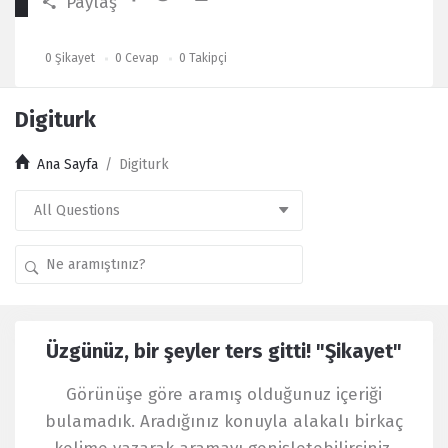
Paylaş
0
Şikayet
0
Cevap
0
Takipçi
Digiturk
Ana Sayfa
/
Digiturk
Kullanıcı
Üzgünüz, bir şeyler ters gitti! "Şikayet"
Yorumları
Latest
Görünüşe göre aramış olduğunuz içeriği
Şikayet
bulamadık. Aradığınız konuyla alakalı birkaç