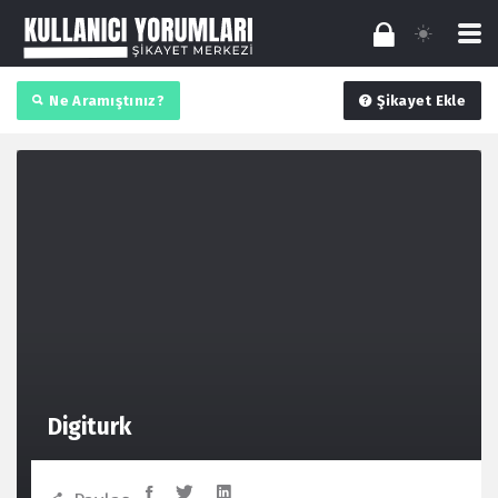
Ne Aramıştınız?
Şikayet Ekle
Digiturk