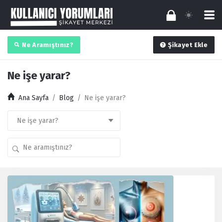
Ne Aramıştınız?
Şikayet Ekle
Ne işe yarar?
Ana Sayfa
/
Blog
/
Ne işe yarar?
Kullanıcı
Yorumları
Latest